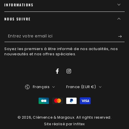
INFORMATIONS
NOUS SUIVRE
Entrez
votre
Soyez les premiers à être informé de nos actualités, nos
email
nouveautés et nos offres spéciales.
ici
Facebook
Instagram
Langue
Pays/région
Français
France (EUR €)
Modes
de
paiement
© 2026,
Clémence & Margaux
. All rights reserved.
Site réalisé par Infitex