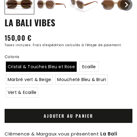
LA BALI VIBES
150,00 €
Prix
normal
Taxes incluses.
Frais d'expédition
calculés à l'étape de paiement.
Coloris
Cristal & Touches Bleu et Rose
Ecaille
Marbré vert & Beige
Moucheté Bleu & Brun
Vert & Ecaille
AJOUTER AU PANIER
Clémence & Margaux vous présentent
La Bali